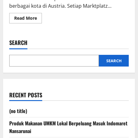
berbagai kota di Austria. Setiap Marktplatz...
Read
Read More
more
about
Pesona
Marktpatz
Austria:
SEARCH
Alun-
Alun
Hallstatt
yang
Memikat
SEARCH
Wisatawan
RECENT POSTS
(no title)
Produk Makanan UMKM Lokal Berpeluang Masuk Indomaret
Nansarunai