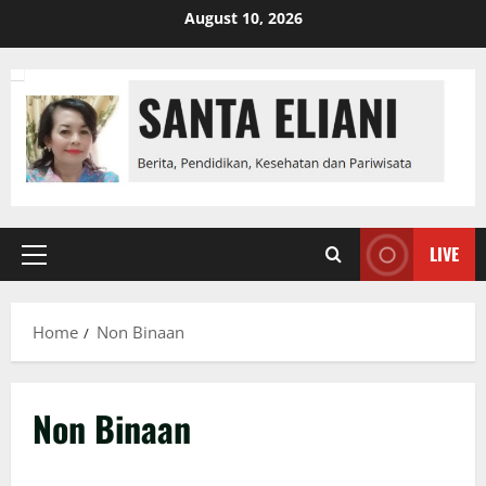
Skip
August 10, 2026
to
content
LIVE
Primary
Menu
Home
Non Binaan
Non Binaan