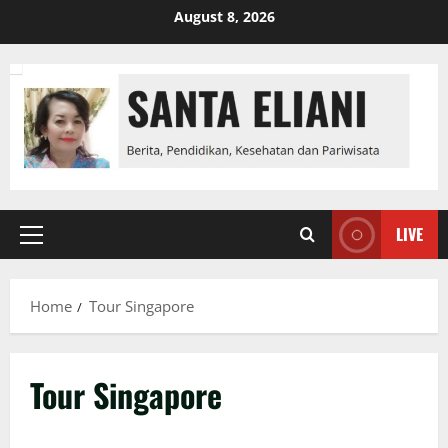
Skip
August 8, 2026
to
content
LIVE
Primary
Menu
Home
Tour Singapore
Tour Singapore