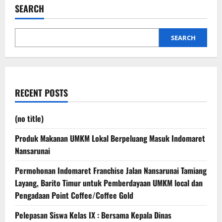
Wanita
SEARCH
Tangguh
dalam
Kasih
Kristus
yang
SEARCH
Tak
Terpisahkan
RECENT POSTS
(no title)
Produk Makanan UMKM Lokal Berpeluang Masuk Indomaret
Nansarunai
Permohonan Indomaret Franchise Jalan Nansarunai Tamiang
Layang, Barito Timur untuk Pemberdayaan UMKM local dan
Pengadaan Point Coffee/Coffee Gold
Pelepasan Siswa Kelas IX : Bersama Kepala Dinas