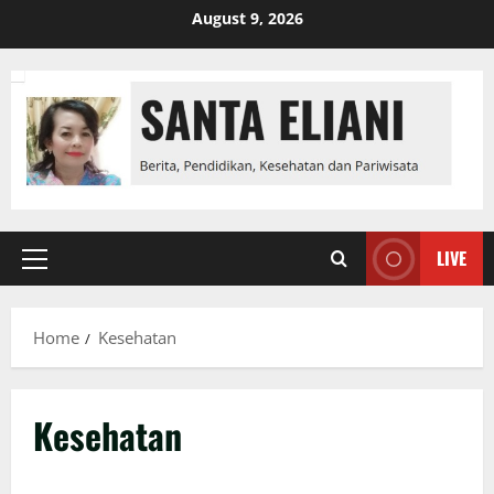
Skip
August 9, 2026
to
content
LIVE
Primary
Menu
Home
Kesehatan
Kesehatan