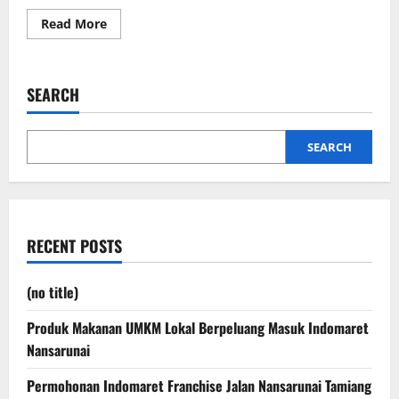
Read
Read More
more
about
Oleh-
Oleh
Khas
SEARCH
Eropah
yang
Bisa
Dibeli
Online
SEARCH
Tanpa
Harus
ke
Luar
Negeri”
RECENT POSTS
(no title)
Produk Makanan UMKM Lokal Berpeluang Masuk Indomaret
Nansarunai
Permohonan Indomaret Franchise Jalan Nansarunai Tamiang