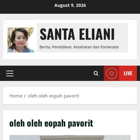
Skip
August 9, 2026
to
content
LIVE
Primary
Menu
Home
oleh oleh eopah pavorit
oleh oleh eopah pavorit