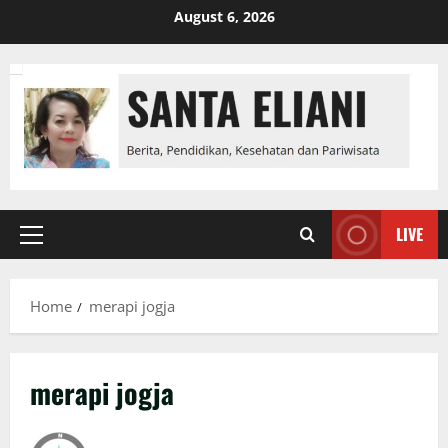
Skip
August 6, 2026
to
content
LIVE
Primary
Menu
Home
merapi jogja
merapi jogja