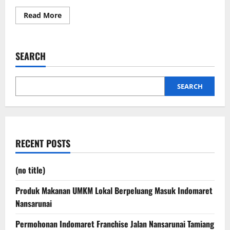
Read
Read More
more
about
Menguak
Rahasia
Merapi
SEARCH
Yogyakarta:
Dari
Museum
Sisa
Hartaku
SEARCH
hingga
Jeep
Adventure
RECENT POSTS
(no title)
Produk Makanan UMKM Lokal Berpeluang Masuk Indomaret
Nansarunai
Permohonan Indomaret Franchise Jalan Nansarunai Tamiang