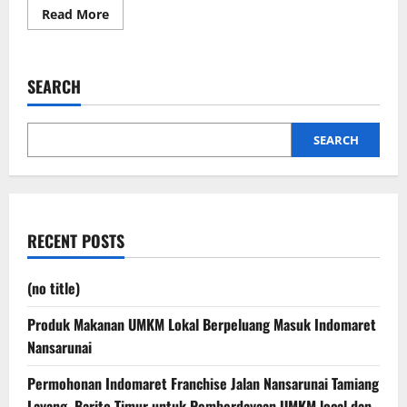
Read
Read More
more
about
Gereja
termegah
di
SEARCH
Eropah,
St.
Nicholas
SEARCH
RECENT POSTS
(no title)
Produk Makanan UMKM Lokal Berpeluang Masuk Indomaret
Nansarunai
Permohonan Indomaret Franchise Jalan Nansarunai Tamiang
Layang, Barito Timur untuk Pemberdayaan UMKM local dan