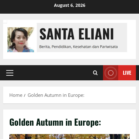
Skip
August 6, 2026
to
content
LIVE
Primary
Menu
Home
Golden Autumn in Europe:
Golden Autumn in Europe: