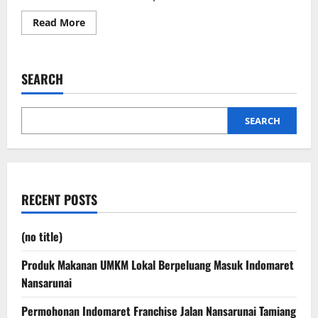
Read
Read More
more
about
Petualangan
Hangat
di
SEARCH
Musim
Gugur
”
SEARCH
RECENT POSTS
(no title)
Produk Makanan UMKM Lokal Berpeluang Masuk Indomaret
Nansarunai
Permohonan Indomaret Franchise Jalan Nansarunai Tamiang