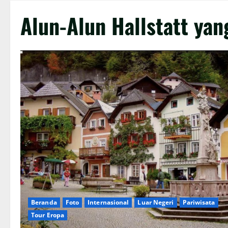
Alun-Alun Hallstatt ya
Beranda
Foto
Internasional
Luar Negeri
Pariwisata
Tour Eropa