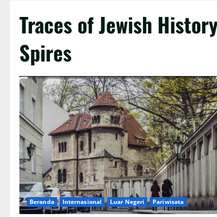
Traces of Jewish History
Spires
Beranda
Internasional
Luar Negeri
Pariwisata