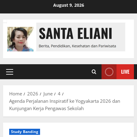
Skip
August 9, 2026
to
content
LIVE
Primary
Menu
Home
2026
June
4
Agenda Perjalanan Inspiratif ke Yogyakarta 2026 dan
Kunjungan Kerja Pengawas Sekolah
Study Banding