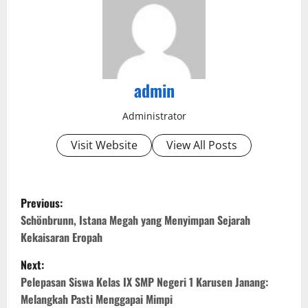
admin
Administrator
Visit Website
View All Posts
P
Previous:
o
Schönbrunn, Istana Megah yang Menyimpan Sejarah
Kekaisaran Eropah
s
Next:
t
Pelepasan Siswa Kelas IX SMP Negeri 1 Karusen Janang:
Melangkah Pasti Menggapai Mimpi