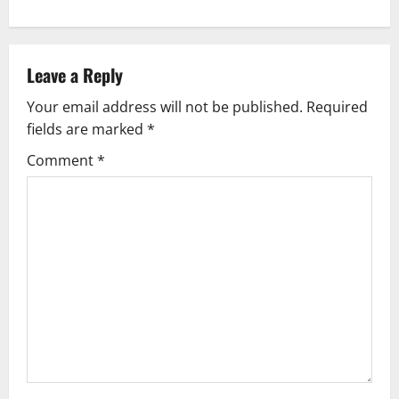
n
a
v
Leave a Reply
Your email address will not be published.
Required
i
fields are marked
*
g
Comment
*
a
t
i
o
n