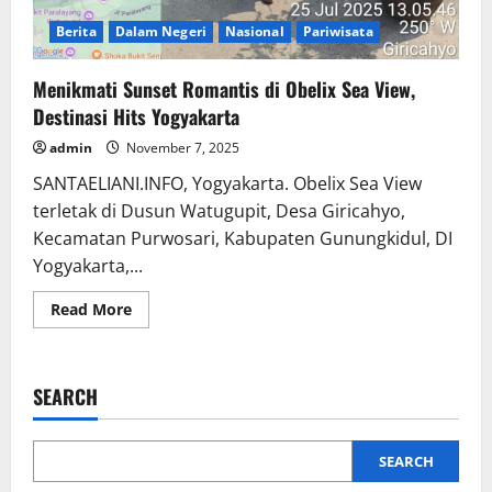
Berita
Dalam Negeri
Nasional
Pariwisata
Menikmati Sunset Romantis di Obelix Sea View,
Destinasi Hits Yogyakarta
admin
November 7, 2025
SANTAELIANI.INFO, Yogyakarta. Obelix Sea View
terletak di Dusun Watugupit, Desa Giricahyo,
Kecamatan Purwosari, Kabupaten Gunungkidul, DI
Yogyakarta,...
Read
Read More
more
about
Menikmati
Sunset
Romantis
SEARCH
di
Obelix
Sea
View,
Destinasi
SEARCH
Hits