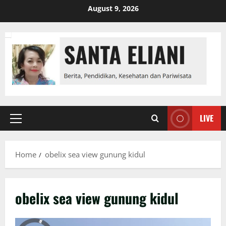
Skip
August 9, 2026
to
content
LIVE
Primary
Menu
Home
obelix sea view gunung kidul
obelix sea view gunung kidul