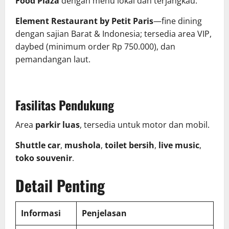
Food Plaza
dengan menu lokal dan terjangkau.
Element Restaurant by Petit Paris
—fine dining
dengan sajian Barat & Indonesia; tersedia area VIP,
daybed (minimum order Rp 750.000), dan
pemandangan laut.
Fasilitas Pendukung
Area
parkir luas
, tersedia untuk motor dan mobil.
Shuttle car
,
mushola
,
toilet bersih
,
live music
,
toko souvenir
.
Detail Penting
Informasi
Penjelasan