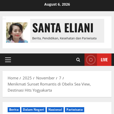
Skip
August 6, 2026
to
content
LIVE
Primary
Menu
Home
2025
November
7
Menikmati Sunset Romantis di Obelix Sea View,
Destinasi Hits Yogyakarta
Berita
Dalam Negeri
Nasional
Pariwisata