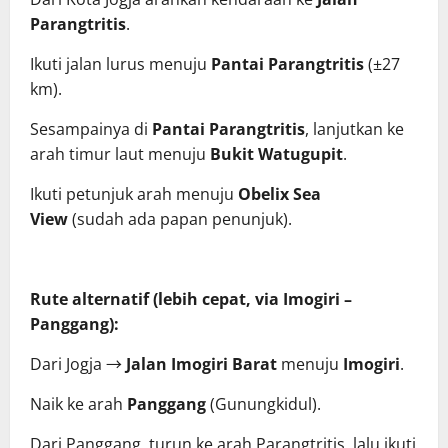
Parangtritis
.
Ikuti jalan lurus menuju
Pantai Parangtritis
(±27
km).
Sesampainya di
Pantai Parangtritis
, lanjutkan ke
arah timur laut menuju
Bukit Watugupit
.
Ikuti petunjuk arah menuju
Obelix Sea
View
(sudah ada papan penunjuk).
Rute alternatif (lebih cepat, via Imogiri –
Panggang):
Dari Jogja →
Jalan Imogiri Barat
menuju
Imogiri
.
Naik ke arah
Panggang
(Gunungkidul).
Dari Panggang, turun ke arah Parangtritis, lalu ikuti