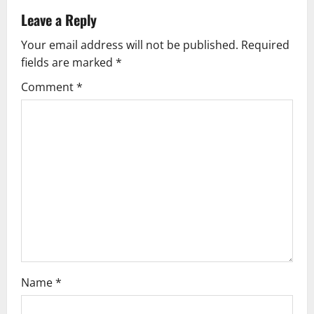
a
Leave a Reply
v
Your email address will not be published.
Required
fields are marked
*
i
Comment
*
g
a
t
i
o
n
Name
*