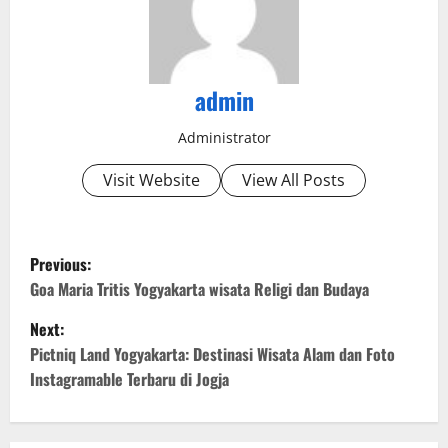
admin
Administrator
Visit Website
View All Posts
P
Previous:
o
Goa Maria Tritis Yogyakarta wisata Religi dan Budaya
Next:
s
Pictniq Land Yogyakarta: Destinasi Wisata Alam dan Foto
t
Instagramable Terbaru di Jogja
n