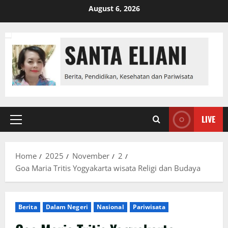
Skip
August 6, 2026
to
content
LIVE
Primary
Menu
Home
2025
November
2
Goa Maria Tritis Yogyakarta wisata Religi dan Budaya
Berita
Dalam Negeri
Nasional
Pariwisata