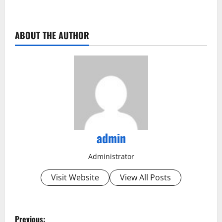
ABOUT THE AUTHOR
admin
Administrator
Visit Website
View All Posts
P
Previous: