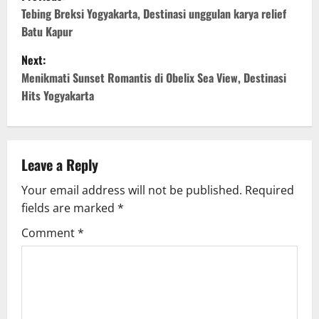
o
Tebing Breksi Yogyakarta, Destinasi unggulan karya relief
Batu Kapur
s
Next:
t
Menikmati Sunset Romantis di Obelix Sea View, Destinasi
Hits Yogyakarta
n
a
v
Leave a Reply
Your email address will not be published.
Required
i
fields are marked
*
g
Comment
*
a
t