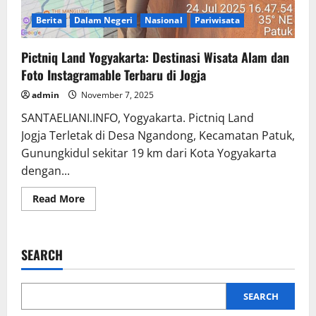
Berita
Dalam Negeri
Nasional
Pariwisata
Pictniq Land Yogyakarta: Destinasi Wisata Alam dan
Foto Instagramable Terbaru di Jogja
admin
November 7, 2025
SANTAELIANI.INFO, Yogyakarta. Pictniq Land
Jogja Terletak di Desa Ngandong, Kecamatan Patuk,
Gunungkidul sekitar 19 km dari Kota Yogyakarta
dengan...
Read
Read More
more
about
Pictniq
Land
Yogyakarta:
SEARCH
Destinasi
Wisata
Alam
dan
Foto
SEARCH
Instagramable