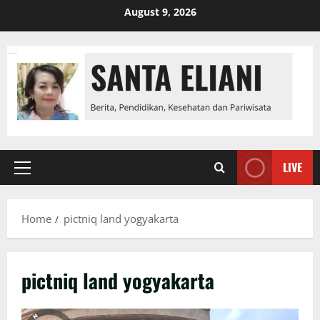
Skip
August 9, 2026
to
content
LIVE
Primary
Menu
Home
pictniq land yogyakarta
pictniq land yogyakarta