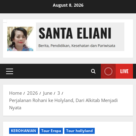
Skip
August 8, 2026
to
content
LIVE
Primary
Menu
Home
2026
June
3
Perjalanan Rohani ke Holyland, Dari Alkitab Menjadi
Nyata
KEROHANIAN
Tour Eropa
Tour hollyland