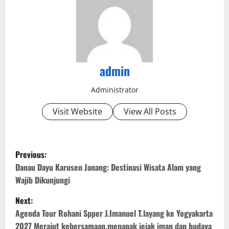
admin
Administrator
Visit Website
View All Posts
P
Previous:
o
Danau Dayu Karusen Janang: Destinasi Wisata Alam yang
Wajib Dikunjungi
s
Next:
t
Agenda Tour Rohani Spper J.Imanuel T.layang ke Yogyakarta
2027 Merajut kebersamaan,menapak jejak iman dan budaya