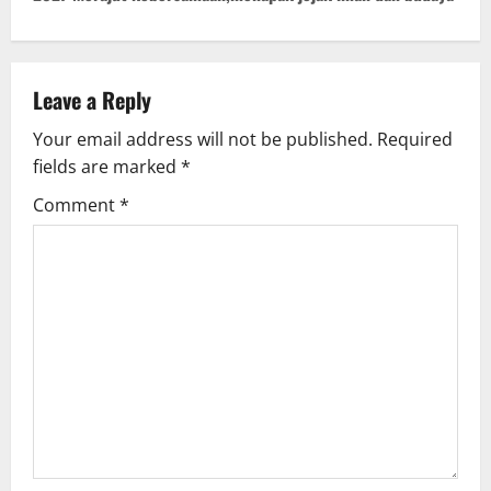
n
a
v
Leave a Reply
Your email address will not be published.
Required
i
fields are marked
*
g
Comment
*
a
t
i
o
n