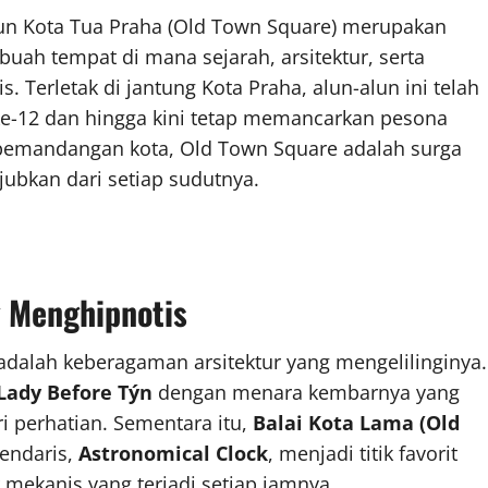
un Kota Tua Praha (Old Town Square) merupakan
buah tempat di mana sejarah, arsitektur, serta
Terletak di jantung Kota Praha, alun-alun ini telah
ke-12 dan hingga kini tetap memancarkan pesona
a pemandangan kota, Old Town Square adalah surga
bkan dari setiap sudutnya.
g Menghipnotis
 adalah keberagaman arsitektur yang mengelilinginya.
Lady Before Týn
dengan menara kembarnya yang
 perhatian. Sementara itu,
Balai Kota Lama (Old
endaris,
Astronomical Clock
, menjadi titik favorit
mekanis yang terjadi setiap jamnya.