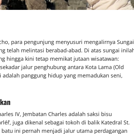
echo, para pengunjung menyusuri mengalirnya Sungai
g telah melintasi berabad-abad. Di atas sungai inila
g hingga kini tetap memikat jutaan wisatawan:
i sekadar jalur penghubung antara Kota Lama (Old
ini adalah panggung hidup yang memadukan seni,
bkan
arles IV, Jembatan Charles adalah saksi bisu
léř, juga dikenal sebagai tokoh di balik Katedral St.
 batu ini pernah menjadi jalur utama perdagangan