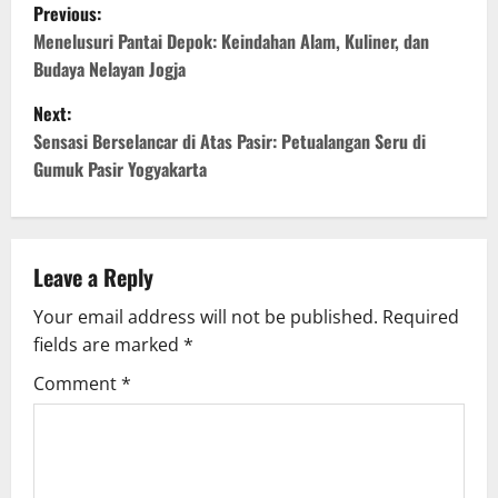
P
Previous:
o
Menelusuri Pantai Depok: Keindahan Alam, Kuliner, dan
Budaya Nelayan Jogja
s
Next:
t
Sensasi Berselancar di Atas Pasir: Petualangan Seru di
Gumuk Pasir Yogyakarta
n
a
v
Leave a Reply
Your email address will not be published.
Required
i
fields are marked
*
g
Comment
*
a
t