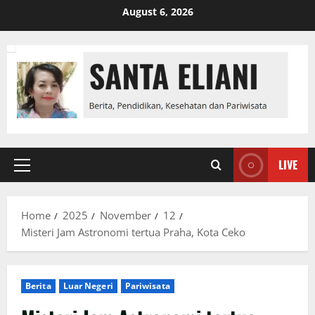
Skip
August 6, 2026
to
content
LIVE
Primary
Menu
Home
2025
November
12
Misteri Jam Astronomi tertua Praha, Kota Ceko
Berita
Luar Negeri
Pariwisata